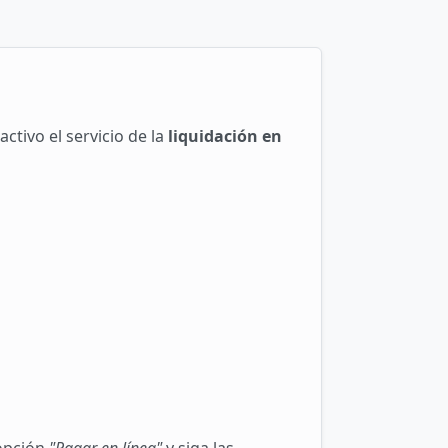
ctivo el servicio de la
liquidación en
 opción
"Pagar en línea"
y siga las