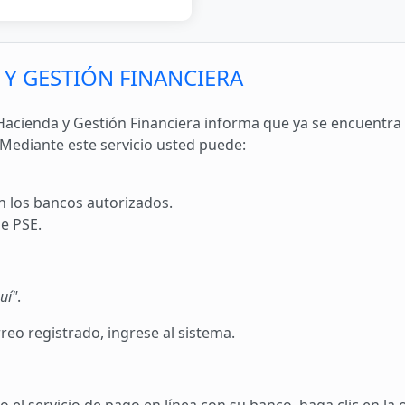
 Y GESTIÓN FINANCIERA
acienda y Gestión Financiera informa que ya se encuentra a
 Mediante este servicio usted puede:
n los bancos autorizados.
de PSE.
uí"
.
reo registrado, ingrese al sistema.
o el servicio de pago en línea con su banco, haga clic en la